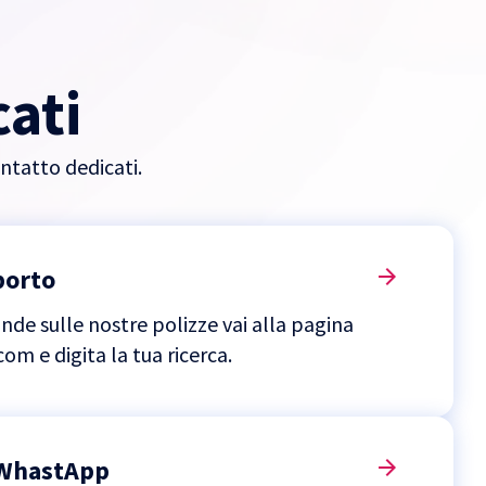
cati
ontatto dedicati.
porto
de sulle nostre polizze vai alla pagina
om e digita la tua ricerca.
u WhastApp